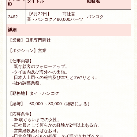
タイトル
勤務地
ID
【6月22日】 商社営
バンコク
2462
業・バンコク／80,000バーツ
詳細
【業種】日系専門商社
【ポジション】営業
【仕事内容】
‐既存顧客のフォローアップ。
‐タイ国内及び海外への出張。
‐日本人上司への報告及び本社とのやりとり。
‐社内調整業務。
【勤務地】タイ・バンコク
【給与】 60,000 ～80,000（経験による）
【応募条件】
-35歳ぐらいまでの女性。
-正社員として何らかの経験が2年以上ある方。
-営業経験あればなお可。
-日常会話レベルの必須、タイ語できればベター。